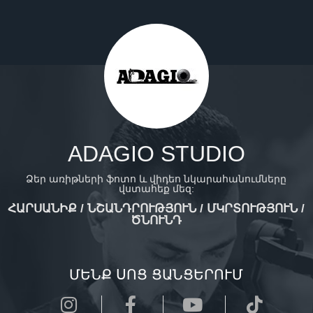
ADAGIO STUDIO
Ձեր առիթների ֆոտո և վիդեո նկարահանումները
վստահեք մեզ:
ՀԱՐՍԱՆԻՔ / ՆՇԱՆԴՐՈՒԹՅՈՒՆ / ՄԿՐՏՈՒԹՅՈՒՆ /
ԾՆՈՒՆԴ
ՄԵՆՔ ՍՈՑ ՑԱՆՑԵՐՈՒՄ