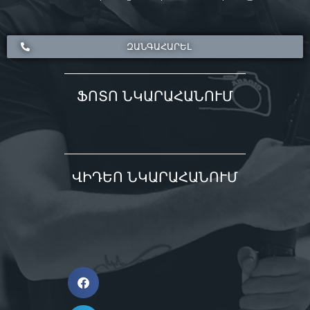
ԶԱՆԳԱՀԱՐԵԼ
ՖՈՏՈ ՆԿԱՐԱՀԱՆՈՒՄ
ՎԻԴԵՈ ՆԿԱՐԱՀԱՆՈՒՄ